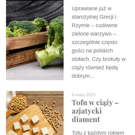
Uprawiane już w
starożytnej Grecji i
Rzymie – cudowne
zielone warzywo –
szczególnie często
gości na polskich
stołach. Czy brokuły w
ciąży również będą
dobrym…
6 maja, 2025
Tofu w ciąży –
azjatycki
diament
Tofu z każdym rokiem