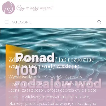
Przejdź
do
treści
KATEGORIE
Zdrowie w butelce? Jak rozpoznać
wartościową wodę w sklepie
Wybór wody w sklepie wydaje się prosty –
sięgamy po butelkę, płacimy i gasimy pragnienie.
Jednak za tą z pozoru prostą decyzją kryje się coś
znacznie większego: wpływ na nasze zdrowie,
planetę i jakość życia. Coraz więcej osób zaczyna