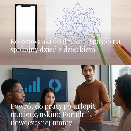
Kolorowanki do druku – sposób na
spokojny dzień z dzieckiem
Powrót do pracy po urlopie
macierzyńskim: Poradnik
nowoczesnej mamy