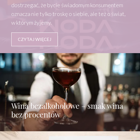
dostrzegać, że bycie świadomym konsumentem
oznacza nie tylko troskę o siebie, ale też o świat,
w którym żyjemy.
CZYTAJ WIĘCEJ
Wina bezalkoholowe – smak wina
bez procentów