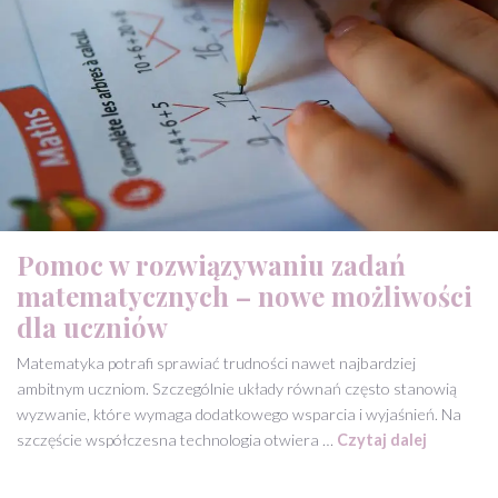
Pomoc w rozwiązywaniu zadań
matematycznych – nowe możliwości
dla uczniów
Matematyka potrafi sprawiać trudności nawet najbardziej
ambitnym uczniom. Szczególnie układy równań często stanowią
wyzwanie, które wymaga dodatkowego wsparcia i wyjaśnień. Na
szczęście współczesna technologia otwiera …
Czytaj dalej