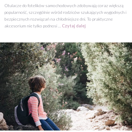
Otulacze do fotelików samochodowych zdobywają coraz większą
popularność, szczególnie wśród rodziców szukających wygodnych i
bezpiecznych rozwiązań na chłodniejsze dni. To praktyczne
akcesorium nie tylko podnosi …
Czytaj dalej