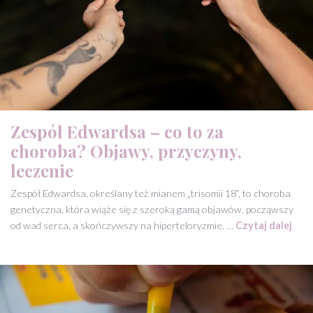
Zespół Edwardsa – co to za
choroba? Objawy, przyczyny,
leczenie
Zespół Edwardsa, określany też mianem „trisomii 18”, to choroba
genetyczna, która wiąże się z szeroką gamą objawów, począwszy
od wad serca, a skończywszy na hiperteloryzmie. …
Czytaj dalej