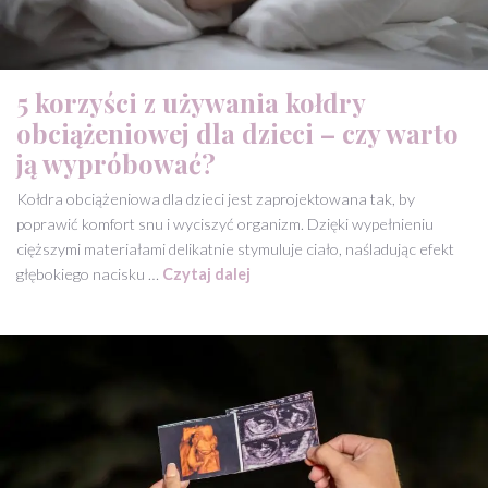
5 korzyści z używania kołdry
obciążeniowej dla dzieci – czy warto
ją wypróbować?
Kołdra obciążeniowa dla dzieci jest zaprojektowana tak, by
poprawić komfort snu i wyciszyć organizm. Dzięki wypełnieniu
cięższymi materiałami delikatnie stymuluje ciało, naśladując efekt
głębokiego nacisku …
Czytaj dalej