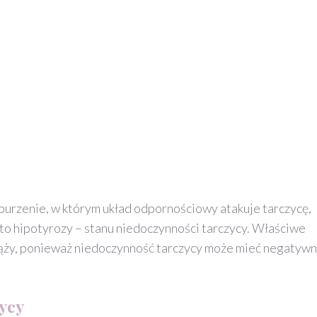
rzenie, w którym układ odpornościowy atakuje tarczycę,
sto hipotyrozy – stanu niedoczynności tarczycy. Właściwe
ciąży, ponieważ niedoczynność tarczycy może mieć negatyw
zycy