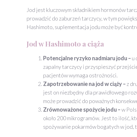
Jod jest kluczowym składnikiem hormonów tarcz
prowadzić do zaburzeń tarczycy, w tym powiększ
Hashimoto, suplementacja jodu może być kontr
Jod w Hashimoto a ciąża
Potencjalne ryzyko nadmiaru jodu –
u 
zapalny tarczycy i przyspieszyć przejśc
pacjentów wymaga ostrożności.
Zapotrzebowanie na jod w ciąży –
z dr
jest on niezbędny dla prawidłowego roz
może prowadzić do poważnych konsekwen
Zrównoważone spożycie jodu –
w Pols
około 200 mikrogramów. Jest to ilość, k
spożywanie pokarmów bogatych w jod, tak