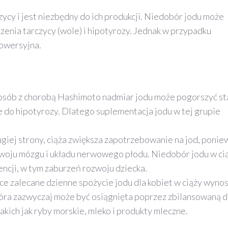
ycy i jest niezbędny do ich produkcji. Niedobór jodu może
enia tarczycy (wole) i hipotyrozy. Jednak w przypadku
owersyjna.
osób z chorobą Hashimoto nadmiar jodu może pogorszyć st
ie do hipotyrozy. Dlatego suplementacja jodu w tej grupie
ugiej strony, ciąża zwiększa zapotrzebowanie na jod, ponie
woju mózgu i układu nerwowego płodu. Niedobór jodu w ci
cji, w tym zaburzeń rozwoju dziecka.
ce zalecane dzienne spożycie jodu dla kobiet w ciąży wynos
tóra zazwyczaj może być osiągnięta poprzez zbilansowaną di
ich jak ryby morskie, mleko i produkty mleczne.