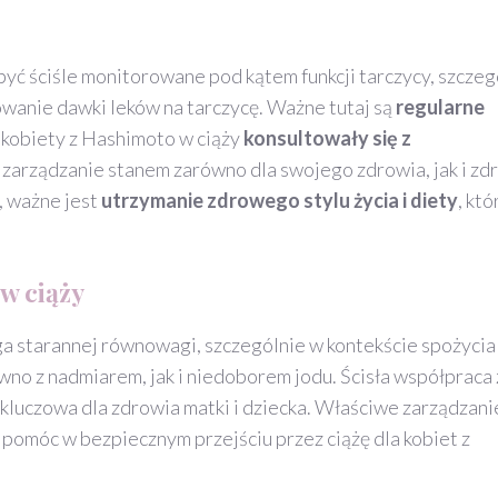
yć ściśle monitorowane pod kątem funkcji tarczycy, szczeg
wanie dawki leków na tarczycę. Ważne tutaj są
regularne
y kobiety z Hashimoto w ciąży
konsultowały się z
zarządzanie stanem zarówno dla swojego zdrowia, jak i zd
, ważne jest
utrzymanie zdrowego stylu życia i diety
, któ
w ciąży
 starannej równowagi, szczególnie w kontekście spożycia
no z nadmiarem, jak i niedoborem jodu. Ścisła współpraca 
luczowa dla zdrowia matki i dziecka. Właściwe zarządzanie
 pomóc w bezpiecznym przejściu przez ciążę dla kobiet z