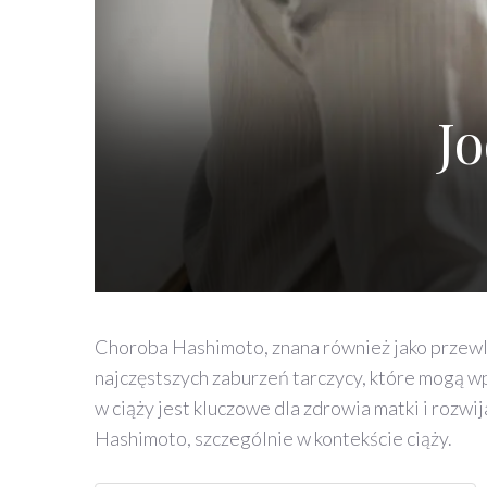
J
Choroba Hashimoto, znana również jako przewle
najczęstszych zaburzeń tarczycy, które mogą wpł
w ciąży jest kluczowe dla zdrowia matki i rozw
Hashimoto, szczególnie w kontekście ciąży.