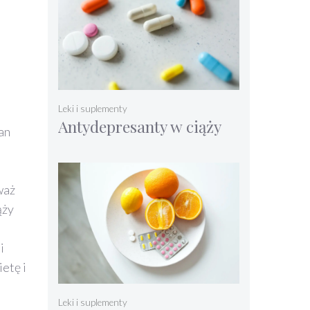
Leki i suplementy
Antydepresanty w ciąży
an
waż
ąży
i
etę i
Leki i suplementy