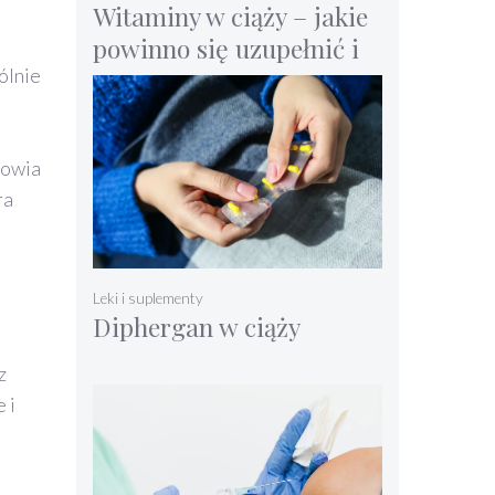
Witaminy w ciąży – jakie
powinno się uzupełnić i
suplementować?
ólnie
rowia
ra
Leki i suplementy
Diphergan w ciąży
z
 i