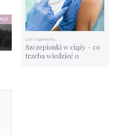
ALEJ
Leki i suplementy
Szczepionki w ciąży – co
trzeba wiedzieć o
szczepieniach na grypę,
tężec, ksztusiec?