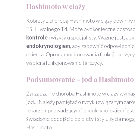
Hashimoto w ciąży
Kobiety z chorobą Hashimoto w ciąży powinny b
TSH i wolnego T4. Może być konieczne dostoso
kontrole
i wizyty u specjalisty. Ważne jest, ab
endokrynologiem
, aby zapewnić odpowiednie 
dziecka. Oprócz monitorowania funkcji tarczycy
wspiera funkcjonowanie tarczycy.
Podsumowanie – jod a Hashimoto 
Zarządzanie chorobą Hashimoto w ciąży wymaga
jodu. Należy pamiętać o ryzyku związanym zarów
lekarzem prowadzącym i endokrynologiem jest k
świadome podejście do diety i stylu życia mogą
Hashimoto.