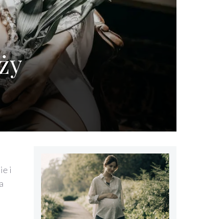
ży
ie i
a