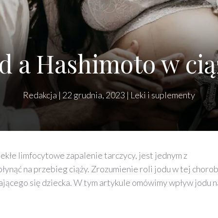
od a Hashimoto w cią
Redakcja
|
22 grudnia, 2023
|
Leki i suplementy
kłe limfocytowe zapalenie tarczycy, jest jednym z
ynąć na przebieg ciąży. Zrozumienie roli jodu w tej chorob
ijającego się dziecka. W tym artykule omówimy wpływ jodu n