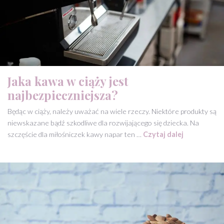
Jaka kawa w ciąży jest
najbezpieczniejsza?
Będąc w ciąży, należy uważać na wiele rzeczy. Niektóre produkty są
niewskazane bądź szkodliwe dla rozwijającego się dziecka. Na
szczęście dla miłośniczek kawy napar ten …
Czytaj dalej