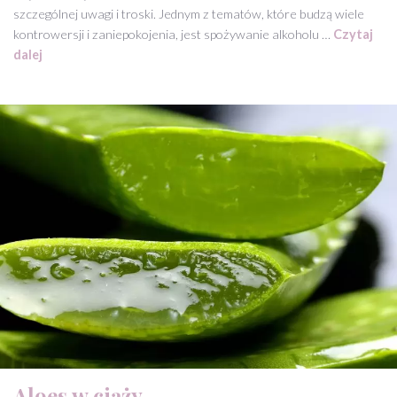
szczególnej uwagi i troski. Jednym z tematów, które budzą wiele
kontrowersji i zaniepokojenia, jest spożywanie alkoholu …
Czytaj
dalej
Aloes w ciąży