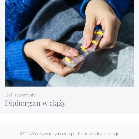
Leki i suplementy
Diphergan w ciąży
© 2026 czywciazymozna.pl | Kontakt do redakcji: