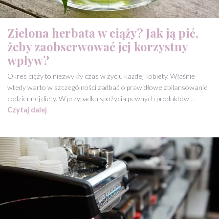
Zielona herbata w ciąży? Jak ją pić,
żeby zaobserwować jej korzystny
wpływ?
Okres ciąży to niezwykły czas w życiu każdej kobiety. Właśnie
wtedy warto w szczególności zadbać o prawidłowe zbilansowanie
codziennej diety. W przypadku spożycia pewnych produktów …
Czytaj dalej