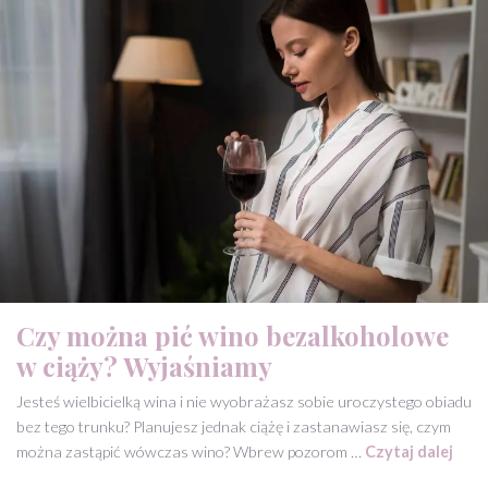
Czy można pić wino bezalkoholowe
w ciąży? Wyjaśniamy
Jesteś wielbicielką wina i nie wyobrażasz sobie uroczystego obiadu
bez tego trunku? Planujesz jednak ciążę i zastanawiasz się, czym
można zastąpić wówczas wino? Wbrew pozorom …
Czytaj dalej