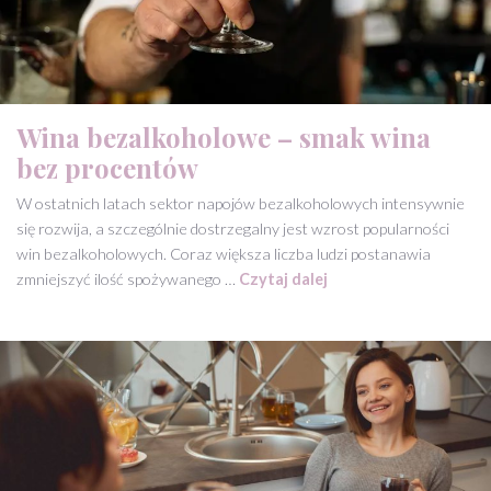
Wina bezalkoholowe – smak wina
bez procentów
W ostatnich latach sektor napojów bezalkoholowych intensywnie
się rozwija, a szczególnie dostrzegalny jest wzrost popularności
win bezalkoholowych. Coraz większa liczba ludzi postanawia
zmniejszyć ilość spożywanego …
Czytaj dalej