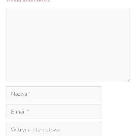
Komentarz
Nazwa
E-
mail
Witryna
internetowa