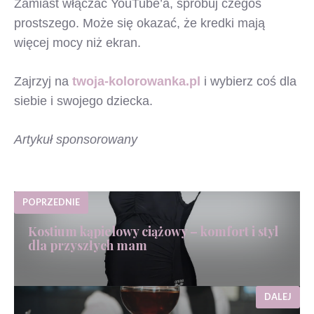
Zamiast włączać YouTube’a, spróbuj czegoś
prostszego. Może się okazać, że kredki mają
więcej mocy niż ekran.
Zajrzyj na
twoja-kolorowanka.pl
i wybierz coś dla
siebie i swojego dziecka.
Artykuł sponsorowany
POPRZEDNIE
Kostium kąpielowy ciążowy – komfort i styl
dla przyszłych mam
DALEJ