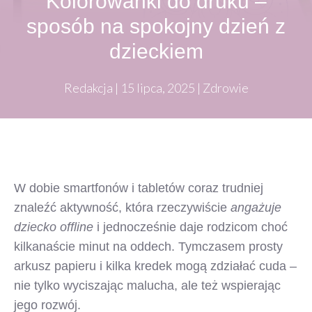
Kolorowanki do druku –
sposób na spokojny dzień z
dzieckiem
Redakcja
|
15 lipca, 2025
|
Zdrowie
W dobie smartfonów i tabletów coraz trudniej
znaleźć aktywność, która rzeczywiście
angażuje
dziecko offline
i jednocześnie daje rodzicom choć
kilkanaście minut na oddech. Tymczasem prosty
arkusz papieru i kilka kredek mogą zdziałać cuda –
nie tylko wyciszając malucha, ale też wspierając
jego rozwój.