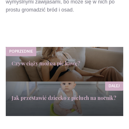
wymyślnymi zawijasami, bo może się w nich po
prostu gromadzić bród i osad.
POPRZEDNIE
Czy w ciąży można pić kawę?
DALEJ
Jak przestawić dziecko z pieluch na nocnik?