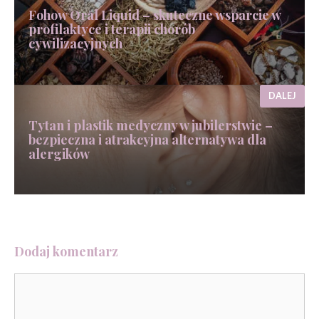
Fohow Oral Liquid – skuteczne wsparcie w
profilaktyce i terapii chorób
cywilizacyjnych
DALEJ
Tytan i plastik medyczny w jubilerstwie –
bezpieczna i atrakcyjna alternatywa dla
alergików
Dodaj komentarz
Komentarz