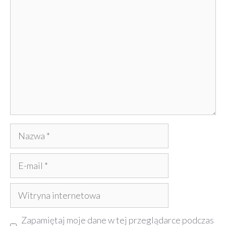
Komentarz
Nazwa
E-
mail
Witryna
internetowa
Zapamiętaj moje dane w tej przeglądarce podczas