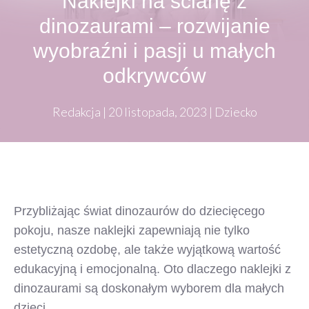
Naklejki na ścianę z
dinozaurami – rozwijanie
wyobraźni i pasji u małych
odkrywców
Redakcja
|
20 listopada, 2023
|
Dziecko
Przybliżając świat dinozaurów do dziecięcego
pokoju, nasze naklejki zapewniają nie tylko
estetyczną ozdobę, ale także wyjątkową wartość
edukacyjną i emocjonalną. Oto dlaczego naklejki z
dinozaurami są doskonałym wyborem dla małych
dzieci.