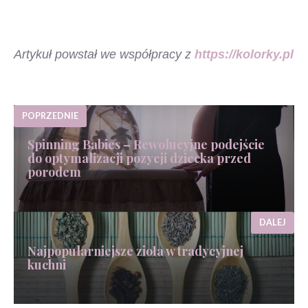
Artykuł powstał we współpracy z
https://kolorky.pl
POPRZEDNIE
Spinning Babies – Rewolucyjne podejście
do optymalizacji pozycji dziecka przed
porodem
DALEJ
Najpopularniejsze zioła w tradycyjnej
kuchni