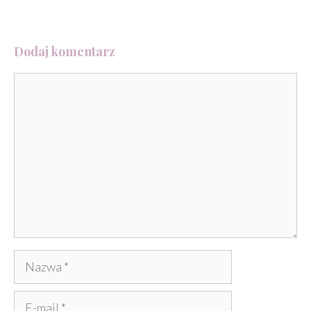
Dodaj komentarz
Komentarz
Nazwa
E-