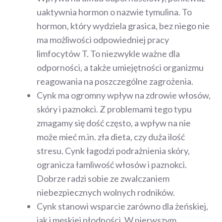
uaktywnia hormon o nazwie tymulina. To
hormon, który wydziela grasica, bez niego nie
ma możliwości odpowiedniej pracy
limfocytów T. To niezwykle ważne dla
odporności, a także umiejętności organizmu
reagowania na poszczególne zagrożenia.
Cynk ma ogromny wpływ na zdrowie włosów,
skóry i paznokci. Z problemami tego typu
zmagamy się dość często, a wpływ na nie
może mieć m.in. zła dieta, czy duża ilość
stresu. Cynk łagodzi podrażnienia skóry,
ogranicza łamliwość włosów i paznokci.
Dobrze radzi sobie ze zwalczaniem
niebezpiecznych wolnych rodników.
Cynk stanowi wsparcie zarówno dla żeńskiej,
jak i męskiej płodności. W pierwszym