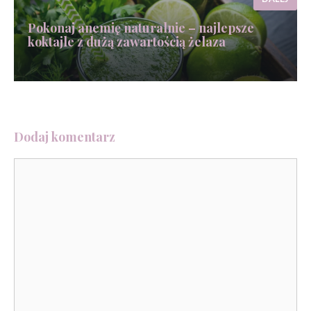
Pokonaj anemię naturalnie – najlepsze
koktajle z dużą zawartością żelaza
Dodaj komentarz
Komentarz