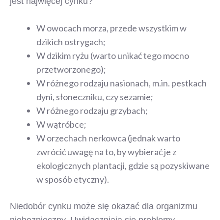
jest najwięcej cynku?
W owocach morza, przede wszystkim w
dzikich ostrygach;
W dzikim ryżu (warto unikać tego mocno
przetworzonego);
W różnego rodzaju nasionach, m.in. pestkach
dyni, słoneczniku, czy sezamie;
W różnego rodzaju grzybach;
W wątróbce;
W orzechach nerkowca (jednak warto
zwrócić uwagę na to, by wybierać je z
ekologicznych plantacji, gdzie są pozyskiwane
w sposób etyczny).
Niedobór cynku może się okazać dla organizmu
niebezpieczny. Uwidaczniają się problemy