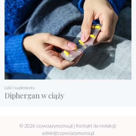
Leki i suplementy
Diphergan w ciąży
© 2026 czywciazymozna.pl | Kontakt do redakcji:
admin@czywciazymozna.pl