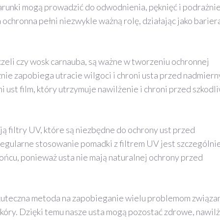
arunki mogą prowadzić do odwodnienia, pęknięć i podrażni
ochronna pełni niezwykle ważną rolę, działając jako barier
zczeli czy wosk carnauba, są ważne w tworzeniu ochronnej
nie zapobiega utracie wilgoci i chroni usta przed nadmier
 ust film, który utrzymuje nawilżenie i chroni przed szkodl
 filtry UV, które są niezbędne do ochrony ust przed
egularne stosowanie pomadki z filtrem UV jest szczególni
ńcu, ponieważ usta nie mają naturalnej ochrony przed
skuteczna metoda na zapobieganie wielu problemom związa
 skóry. Dzięki temu nasze usta mogą pozostać zdrowe, nawilż