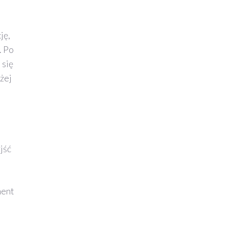
ję,
. Po
 się
użej
jść
ment