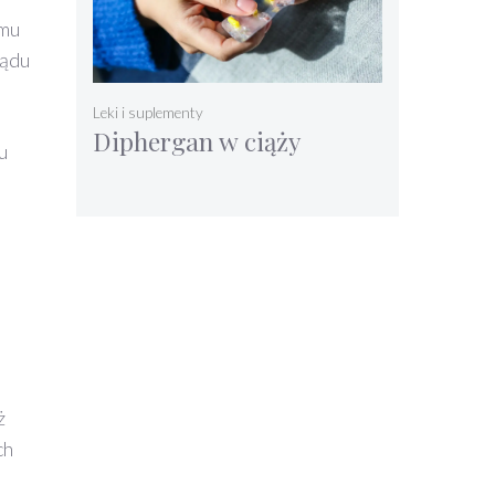
emu
lądu
Leki i suplementy
Diphergan w ciąży
u
ż
ch