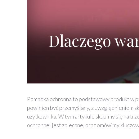
Dlaczego wa
Pomadka ochronna to podstawowy produkt w piel
powinien być przemyślany, z uwzględnieniem s
użytkownika. W tym artykule skupimy się na tr
ochronnej jest zalecane, oraz omówimy kluczowe