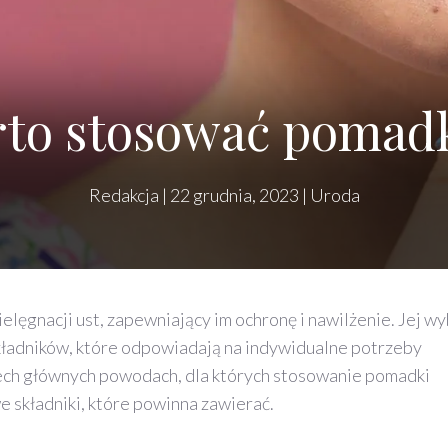
rto stosować pomad
Redakcja
|
22 grudnia, 2023
|
Uroda
ęgnacji ust, zapewniający im ochronę i nawilżenie. Jej w
kładników, które odpowiadają na indywidualne potrzeby
zech głównych powodach, dla których stosowanie pomadki
 składniki, które powinna zawierać.