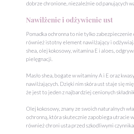
dobrze chronione, niezależnie od panujących 
Nawilżenie i odżywienie ust
Pomadka ochronna to nie tylko zabezpieczenie 
również istotny element nawilżający i odżywiając
shea, olej kokosowy, witamina E i aloes, odgr
pielęgnacji.
Masło shea, bogate w witaminy A i E oraz kwas
nawilżających. Dzięki nim skóra ust staje się m
że jest to jeden z najbardziej cenionych składn
Olej kokosowy, znany ze swoich naturalnych wła
ochronną, która skutecznie zapobiega utracie wi
również chroni usta przed szkodliwymi czynnik