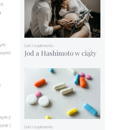
eń
a
nym
Leki i suplementy
Jod a Hashimoto w ciąży
iwymi
e
nym z
one i
Leki i suplementy