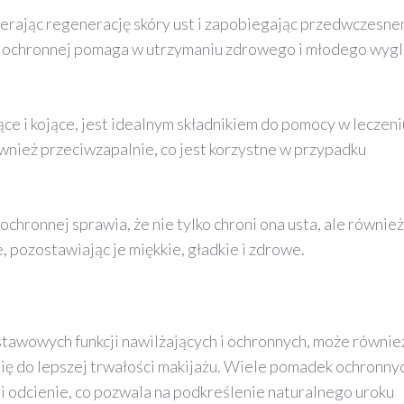
pierając regenerację skóry ust i zapobiegając przedwczesn
e ochronnej pomaga w utrzymaniu zdrowego i młodego wyg
ce i kojące, jest idealnym składnikiem do pomocy w leczeni
ównież przeciwzapalnie, co jest korzystne w przypadku
chronnej sprawia, że nie tylko chroni ona usta, ale również
 pozostawiając je miękkie, gładkie i zdrowe.
tawowych funkcji nawilżających i ochronnych, może równie
się do lepszej trwałości makijażu. Wiele pomadek ochronny
i odcienie, co pozwala na podkreślenie naturalnego uroku