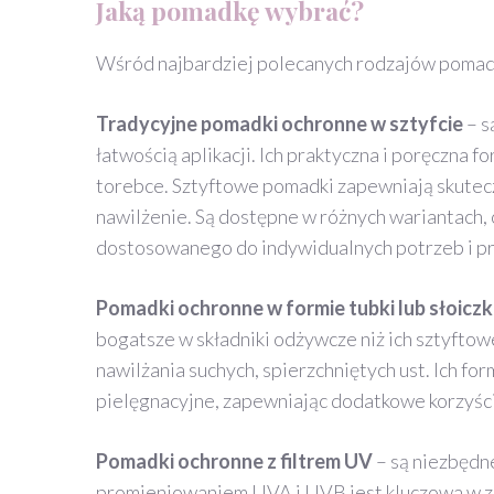
Jaką pomadkę wybrać?
Wśród najbardziej polecanych rodzajów pomade
Tradycyjne pomadki ochronne w sztyfcie
– s
łatwością aplikacji. Ich praktyczna i poręczna f
torebce. Sztyftowe pomadki zapewniają skutec
nawilżenie. Są dostępne w różnych wariantach
dostosowanego do indywidualnych potrzeb i pr
Pomadki ochronne w formie tubki lub słoicz
bogatsze w składniki odżywcze niż ich sztyftow
nawilżania suchych, spierzchniętych ust. Ich for
pielęgnacyjne, zapewniając dodatkowe korzyści
Pomadki
ochronne z filtrem UV
– są niezbędne
promieniowaniem UVA i UVB jest kluczowa w z