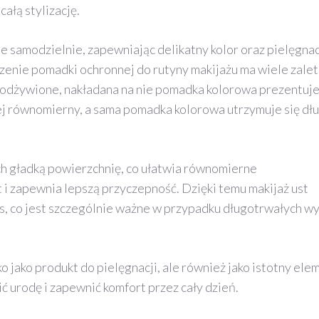
ałą stylizację.
 samodzielnie, zapewniając delikatny kolor oraz pielęgnac
enie pomadki ochronnej do rutyny makijażu ma wiele zalet
 odżywione, nakładana na nie pomadka kolorowa prezentuje
ziej równomierny, a sama pomadka kolorowa utrzymuje się dł
 gładką powierzchnię, co ułatwia równomierne
 zapewnia lepszą przyczepność. Dzięki temu makijaż ust
as, co jest szczególnie ważne w przypadku długotrwałych wy
 jako produkt do pielęgnacji, ale również jako istotny ele
 urodę i zapewnić komfort przez cały dzień.