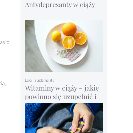
Antydepresanty w ciąży
masło
i
Leki i suplementy
ia,
Witaminy w ciąży – jakie
powinno się uzupełnić i
suplementować?