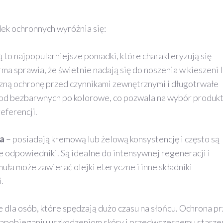
k ochronnych wyróżnia się:
ą to najpopularniejsze pomadki, które charakteryzują się
orma sprawia, że świetnie nadają się do noszenia w kieszeni 
zną ochronę przed czynnikami zewnętrznymi i długotrwałe
, od bezbarwnych po kolorowe, co pozwala na wybór produk
eferencji.
ka
– posiadają kremową lub żelową konsystencję i często są
e odpowiedniki. Są idealne do intensywnej regeneracji i
muła może zawierać olejki eteryczne i inne składniki
.
 dla osób, które spędzają dużo czasu na słońcu. Ochrona p
apobieganiu uszkodzeniom skóry i przedwczesnemu starzen