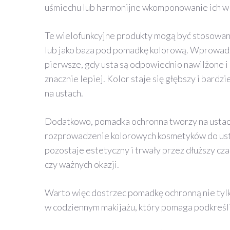
uśmiechu lub harmonijne wkomponowanie ich w c
Te wielofunkcyjne produkty mogą być stosowane
lub jako baza pod pomadkę kolorową. Wprowadz
pierwsze, gdy usta są odpowiednio nawilżone i
znacznie lepiej. Kolor staje się głębszy i bard
na ustach.
Dodatkowo, pomadka ochronna tworzy na ustach
rozprowadzenie kolorowych kosmetyków do ust i
pozostaje estetyczny i trwały przez dłuższy cz
czy ważnych okazji.
Warto więc dostrzec pomadkę ochronną nie tylko
w codziennym makijażu, który pomaga podkreślić