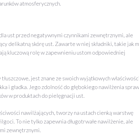
warunków atmosferycznych.
dla ust przed negatywnymi czynnikami zewnętrznymi, ale
y delikatną skórę ust. Zawarte w niej składniki, takie jak 
ywają kluczową rolę w zapewnieniu ustom odpowiedniej
y tłuszczowe, jest znane ze swoich wyjątkowych właściwośc
iękka i gładka. Jego zdolność do głębokiego nawilżenia spraw
ików w produktach do pielęgnacji ust.
ściwości nawilżających, tworzy na ustach cienką warstwę
lgoci. To nie tylko zapewnia długotrwałe nawilżenie, ale
ami zewnętrznymi.