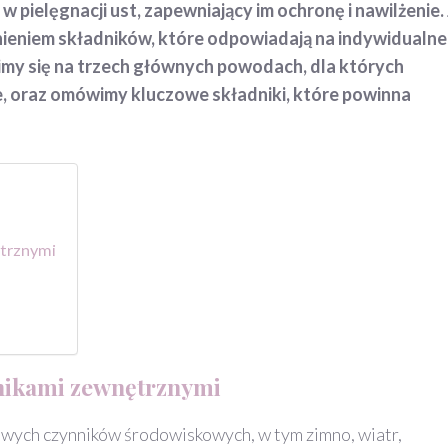
elęgnacji ust, zapewniający im ochronę i nawilżenie. 
nieniem składników, które odpowiadają na indywidualne
imy się na trzech głównych powodach, dla których
, oraz omówimy kluczowe składniki, które powinna
ętrznymi
nikami zewnętrznymi
iwych czynników środowiskowych, w tym zimno, wiatr,