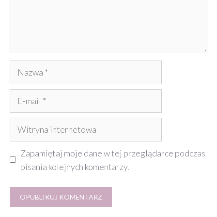
Nazwa
E-
mail
Witryna
internetowa
Zapamiętaj moje dane w tej przeglądarce podczas
pisania kolejnych komentarzy.