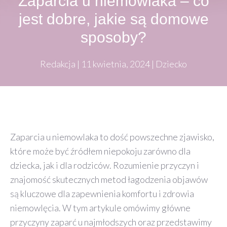
Zaparcia u niemowlaka – co
jest dobre, jakie są domowe
sposoby?
Redakcja
|
11 kwietnia, 2024
|
Dziecko
Zaparcia u niemowlaka to dość powszechne zjawisko,
które może być źródłem niepokoju zarówno dla
dziecka, jak i dla rodziców. Rozumienie przyczyn i
znajomość skutecznych metod łagodzenia objawów
są kluczowe dla zapewnienia komfortu i zdrowia
niemowlęcia. W tym artykule omówimy główne
przyczyny zaparć u najmłodszych oraz przedstawimy