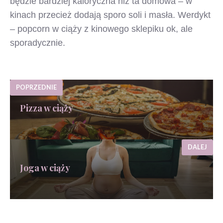
będzie bardziej kaloryczna niż ta domowa – w
kinach przecież dodają sporo soli i masła. Werdykt
– popcorn w ciąży z kinowego sklepiku ok, ale
sporadycznie.
POPRZEDNIE
Pizza w ciąży
DALEJ
Joga w ciąży