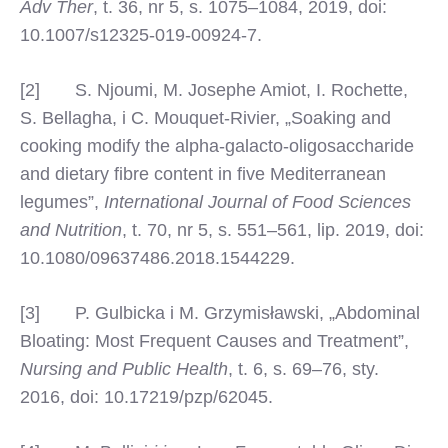
Adv Ther
, t. 36, nr 5, s. 1075–1084, 2019, doi:
10.1007/s12325-019-00924-7.
[2] S. Njoumi, M. Josephe Amiot, I. Rochette,
S. Bellagha, i C. Mouquet-Rivier, „Soaking and
cooking modify the alpha-galacto-oligosaccharide
and dietary fibre content in five Mediterranean
legumes”,
International Journal of Food Sciences
and Nutrition
, t. 70, nr 5, s. 551–561, lip. 2019, doi:
10.1080/09637486.2018.1544229.
[3] P. Gulbicka i M. Grzymisławski, „Abdominal
Bloating: Most Frequent Causes and Treatment”,
Nursing and Public Health
, t. 6, s. 69–76, sty.
2016, doi: 10.17219/pzp/62045.