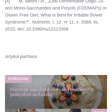
[4] M. Bellini
i in.
, „Low Fermentable Oligo- Di-
and Mono-Saccharides and Polyols (FODMAPs) or
Gluten Free Diet: What Is Best for Irritable Bowel
Syndrome?”,
Nutrients
, t. 12, nr 11, s. 3368, lis.
2020, doi: 10.3390/nu12113368.
Artykuł partnera
POPRZEDNIE
Pożywne śniadanie dla całej rodziny – 5
pomysłów na kaszkę