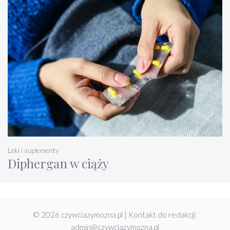
Leki i suplementy
Diphergan w ciąży
© 2026 czywciazymozna.pl | Kontakt do redakcji:
admin@czywciazymozna.pl