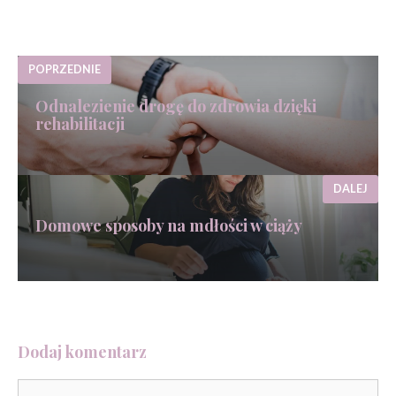
POPRZEDNIE
Odnalezienie drogę do zdrowia dzięki
rehabilitacji
DALEJ
Domowe sposoby na mdłości w ciąży
Dodaj komentarz
Komentarz