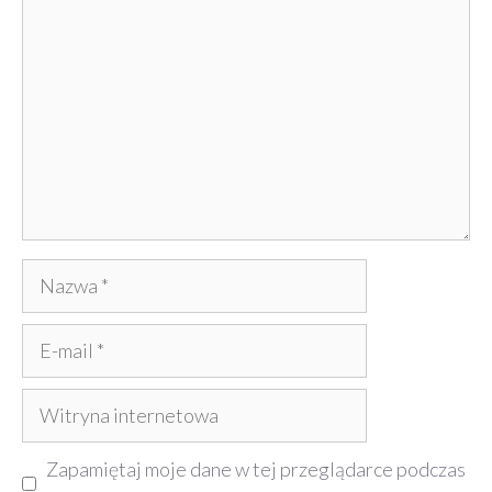
Nazwa
E-
mail
Witryna
internetowa
Zapamiętaj moje dane w tej przeglądarce podczas