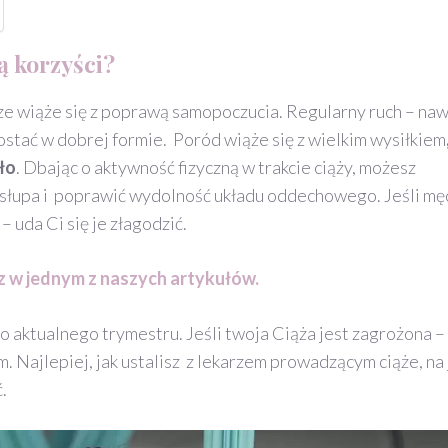
ą korzyści?
sze wiąże się z poprawą samopoczucia. Regularny ruch – na
stać w dobrej formie. Poród wiąże się z wielkim wysiłkiem
ło
. Dbając o aktywność fizyczną w trakcie ciąży, możesz
osłupa i poprawić wydolność układu oddechowego. Jeśli mę
– uda Ci się je złagodzić.
z w jednym z naszych artykułów.
aktualnego trymestru. Jeśli twoja Ciąża jest zagrożona –
 Najlepiej, jak ustalisz z lekarzem prowadzącym ciąże, na 
.