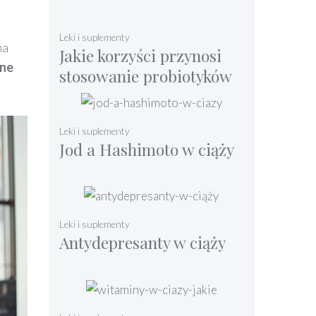
witaminę B9
Leki i suplementy
na
Jakie korzyści przynosi
wne
stosowanie probiotyków
u dzieci?
Leki i suplementy
Jod a Hashimoto w ciąży
Leki i suplementy
Antydepresanty w ciąży