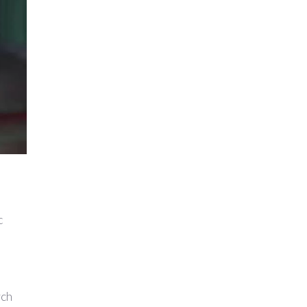
c
ych