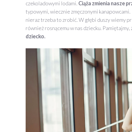
czekoladowymi lodami.
Ciąża zmienia nasze p
typowymi, wiecznie zmęczonymi kanapowcami. Do
nieraz trzeba to zrobić. W głębi duszy wiemy p
również rosnącemu w nas dziecku. Pamiętajmy,
dziecko.