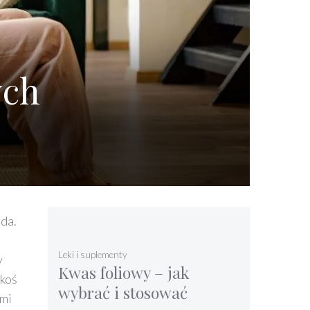
ych
 da.
Leki i suplementy
y
Kwas foliowy – jak
akoś
wybrać i stosować
ymi