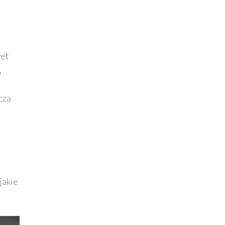
wet
,
czą
jakie