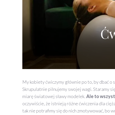
Ćw
My kobiety ćwiczymy głównie po to, by dbać o sw
Skrupulatnie pilnujemy swojej wagi. Staramy się
miarę światowej sławy modelek.
Ale to wszyst
oczywiście, że istnieją różne ćwiczenia dla cię
tak nie potrafimy się do nich zmotywować, bo wo