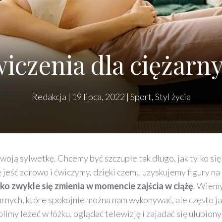
iczenia dla ciężarn
Redakcja
|
19 lipca, 2022
|
Sport
,
Styl życia
oją sylwetkę. Chcemy być szczupłe tak długo, jak tylko się
 jeść zdrowo i ćwiczymy, dzięki czemu uzyskujemy figury na
ko zwykle się zmienia w momencie zajścia w ciążę
. Wiem
żarnych, które spokojnie można nam wykonywać, ale często j
limy leżeć w łóżku, oglądać telewizję i zajadać się ulubion