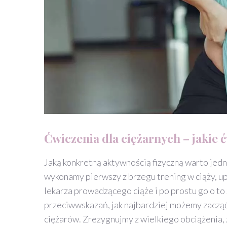
Ćwiczenia dla ciężarnych – jakie 
Jaką konkretną aktywnością fizyczną warto jedn
wykonamy pierwszy z brzegu trening w ciąży, u
lekarza prowadzącego ciąże i po prostu go o to
przeciwwskazań, jak najbardziej możemy zacząć 
ciężarów. Zrezygnujmy z wielkiego obciążenia,