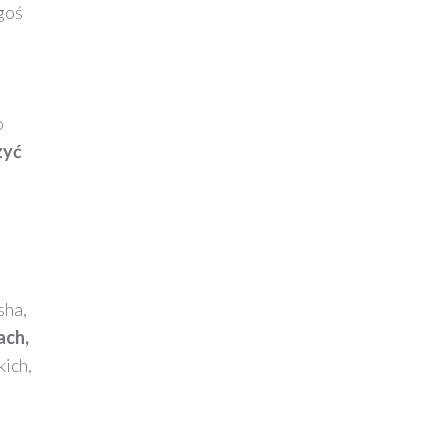
egoś
o
zyć
sha,
ach,
kich,