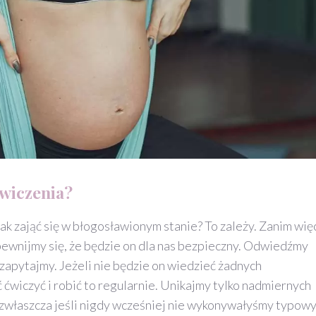
ćwiczenia?
ak zająć się w błogosławionym stanie? To zależy. Zanim wię
pewnijmy się, że będzie on dla nas bezpieczny. Odwiedźmy
 zapytajmy. Jeżeli nie będzie on wiedzieć żadnych
ćwiczyć i robić to regularnie. Unikajmy tylko nadmiernych
 zwłaszcza jeśli nigdy wcześniej nie wykonywałyśmy typow