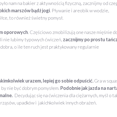
było nam na bakier z aktywnością fizyczną, zacznijmy od cz
bkich marszów bądź jogi
. Pływanie i areobik w wodzie,
piłce, to również świetny pomysł.
um oporowych
. Częściowo zmobilizują one nasze mięśnie d
eli nie lubimy typowych ćwiczeń,
zacznijmy po prostu tańc
dobra, o ile ten ruch jest praktykowany regularnie
akimkolwiek urazem, lepiej go sobie odpuścić.
Gra w squa
a by nie być dobrym pomysłem.
Podobnie jak jazda na nart
emalne.
Decydując się na ćwiczenia dla ciężarnych, myśl o ta
strząsów, upadków i jakichkolwiek innych obrażeń.