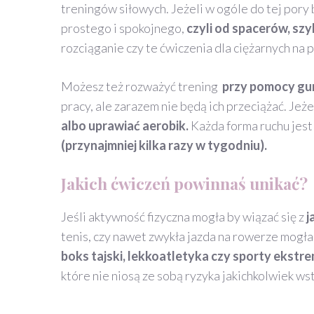
treningów siłowych. Jeżeli w ogóle do tej pory 
prostego i spokojnego,
czyli od spacerów, szy
rozciąganie czy te ćwiczenia dla ciężarnych na 
Możesz też rozważyć trening
przy pomocy g
pracy, ale zarazem nie będą ich przeciążać. Jeż
albo uprawiać aerobik.
Każda forma ruchu jest 
(przynajmniej kilka razy w tygodniu).
Jakich ćwiczeń powinnaś unikać?
Jeśli aktywność fizyczna mogła by wiązać się z
j
tenis, czy nawet zwykła jazda na rowerze mogł
boks tajski, lekkoatletyka czy sporty ekstr
które nie niosą ze sobą ryzyka jakichkolwiek w